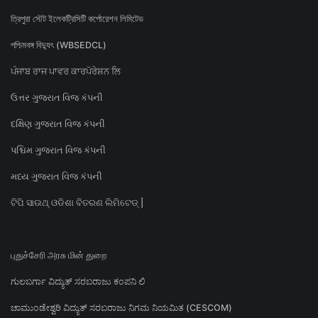
ত্রিপুরা স্টেট ইলেকট্রিসিটি কর্পোরেশন লিমিটেড
পশ্চিমবঙ্গ বিদ্যুৎ (WBSEDCL)
ਪੰਜਾਬ ਰਾਜ ਪਾਵਰ ਕਾਰਪੋਰੇਸ਼ਨ ਲਿ
ઉત્તર ગુજરાત વિજ કંપની
દક્ષિણ ગુજરાત વિજ કંપની
પશ્ચિમ ગુજરાત વિજ કંપની
મધ્ય ગુજરાત વિજ કંપની
ଟିପି ସାଉଥ୍ ଓଡିଶା ବିତରଣ ଲିମିଟେଡ୍ |
புதுச்சேரி அரசு மின் துறை
ಗುಲಬರ್ಗಾ ವಿದ್ಯುತ್ ಸರಬರಾಜು ಕಂಪನಿ ಲಿ
ಚಾಮುಂಡೇಶ್ವರಿ ವಿದ್ಯುತ್ ಸರಬರಾಜು ನಿಗಮ ನಿಯಮಿತ (CESCOM)