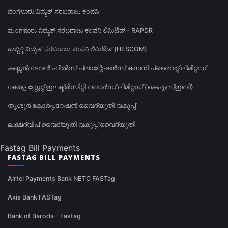
ಬೆಂಗಳೂರು ವಿದ್ಯುತ್ ಸರಬರಾಜು ಕಂಪನಿ
ಮಂಗಳೂರು ವಿದ್ಯುತ್ ಸರಬರಾಜು ಕಂಪನಿ ಲಿಮಿಟೆಡ್ - RAPDR
ಹುಬ್ಬಳ್ಳಿ ವಿದ್ಯುತ್ ಸರಬರಾಜು ಕಂಪನಿ ಲಿಮಿಟೆಡ್ (HESCOM)
കണ്ണൻ ദേവൻ ഹിൽസ് പ്ലാന്റേഷൻസ് കമ്പനി പ്രൈവറ്റ് ലിമിറ്റഡ്
കേരള സ്റ്റേറ്റ് ഇലക്ട്രിസിറ്റി ബോർഡ് ലിമിറ്റഡ് (കെഎസ്ഇബി)
തൃശൂർ കോർപ്പറേഷൻ വൈദ്യുതി വകുപ്പ്
ലക്ഷദ്വീപ് വൈദ്യുതി വകുപ്പ് വൈദ്യുതി
Fastag Bill Payments
FASTAG BILL PAYMENTS
Airtel Payments Bank NETC FASTag
Axis Bank FASTag
Bank of Baroda - Fastag