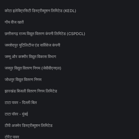
कोटा इलेक्ट्रिसिटी डिस्ट्रीब्यूशन लिमिटेड (KEDL)
गोंय वीज खातें
छत्तीसगढ़ राज्य विद्युत वितरण कंपनी लिमिटेड (CSPDCL)
जमशेदपुर यूटिलिटीज एंड सर्विसेज कंपनी
जम्मू और कश्मीर विद्युत विकास विभाग
जयपुर विद्युत वितरण निगम (जेवीवीएनएल)
जोधपुर विद्युत वितरण निगम
झारखंड बिजली वितरण निगम लिमिटेड
टाटा पावर - दिल्ली बिल
टाटा पॉवर - मुंबई
टीपी अजमेर डिस्ट्रीब्यूशन लिमिटेड
टोरेंट पावर