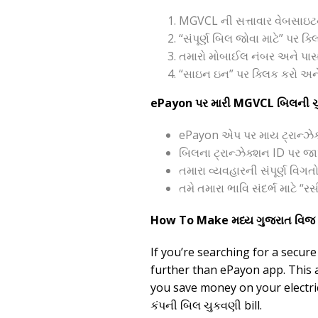
MGVCL ની સત્તાવાર વેબસાઇટન
“સંપૂર્ણ બિલ જોવા માટે” પર ક્લ
તમારો મોબાઈલ નંબર અને પાસવ
“સાઇન ઇન” પર ક્લિક કરો અને
ePayon પર મારી MGVCL બિલની ચુ
ePayon એપ પર માય ટ્રાન્ઝ
બિલના ટ્રાન્ઝેક્શન ID પર જ
તમારા વ્યવહારની સંપૂર્ણ વિગતો
તમે તમારા ભાવિ સંદર્ભ માટે 
How To Make મધ્ય ગુજરાત વિજ 
If you’re searching for a secure
further than ePayon app. This a
you save money on your electri
કંપની બિલ ચુકવણી bill.