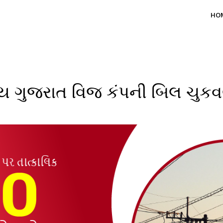
HO
્ય ગુજરાત વિજ કંપની બિલ ચુકવ