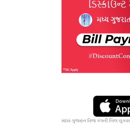
મધ્ય ગુજરાત વિજ કંપની બિલ ચુકવ