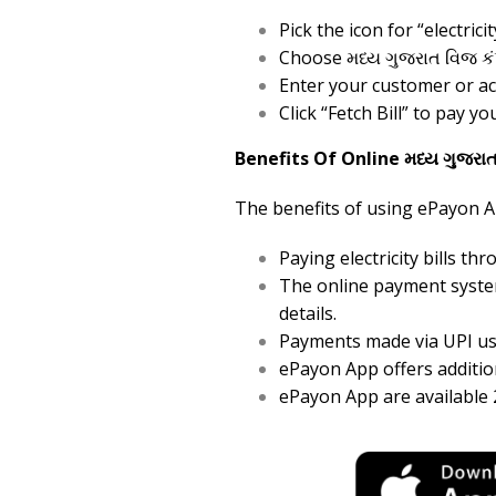
Pick the icon for “electr
Choose મધ્ય ગુજરાત વિજ કંપ
Enter your customer or ac
Click “Fetch Bill” to pay yo
Benefits Of Online મધ્ય ગુજરા
The benefits of using ePayon App
Paying electricity bills t
The online payment system
details.
Payments made via UPI usi
ePayon App offers addition
ePayon App are available 