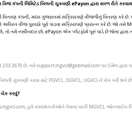
વિજ કંપની લિમિટેડ બિલની ચુકવણી ePayon દ્વારા સરળ રીતે કરવામ
િતરણ કંપની, મધ્ય ગુજરાતમાં સક્રિયપણે વીજળીનું વિતરણ કરે છે.
દેશને અવિરત વીજ પુરવઠો પૂરો પાડવા સક્રિયપણે પ્રયત્ન કરે છે. જો 
, તો તમે નસીબદાર છો. ePayon એક પ્લેટફોર્મ પૂરું પાડે છે જેના દ્વ
 233 2670 છે. તમે
support.mgvcl@gebmail.com
પર ઈમેલ દ્વારા
િલની ચુકવણી કરવા માટે PGVCL, DGVCL, UGVCLને ચેક કરી શકે છે
ચેક કરવું?
mgvcl.com, હવે વપરાશકર્તાઓને તેમના બાકી MGVCL ઓનલાઈન બિ