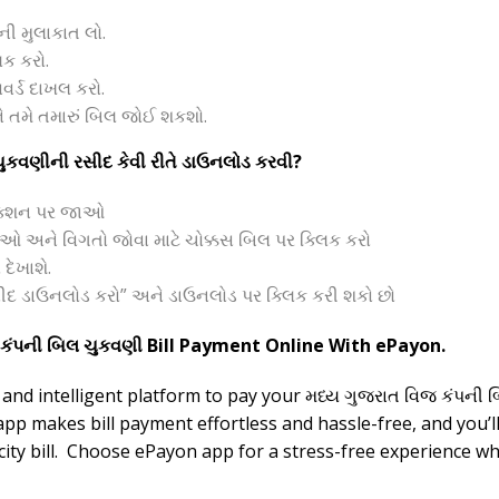
ી મુલાકાત લો.
િક કરો.
ર્ડ દાખલ કરો.
 તમે તમારું બિલ જોઈ શકશો.
કવણીની રસીદ કેવી રીતે ડાઉનલોડ કરવી?
ેક્શન પર જાઓ
ાઓ અને વિગતો જોવા માટે ચોક્કસ બિલ પર ક્લિક કરો
 દેખાશે.
“રસીદ ડાઉનલોડ કરો” અને ડાઉનલોડ પર ક્લિક કરી શકો છો
કંપની બિલ ચુકવણી Bill Payment Online With ePayon.
 and intelligent platform to pay your મધ્ય ગુજરાત વિજ કંપની બ
pp makes bill payment effortless and hassle-free, and you’ll
city bill. Choose ePayon app for a stress-free experience w