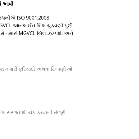
ાં આવી
 કંપનીએ ISO 9001:2008
તમે MGVCL ઓનલાઈન બિલ ચુકવણી પૂર્ણ
ારા તમે તમારું MGVCL બિલ ઝડપથી અને
 પણ તમારી ફરિયાદો અથવા ટિપ્પણીઓ
.
લ સરળતાથી ચેક કરવાની મંજૂરી