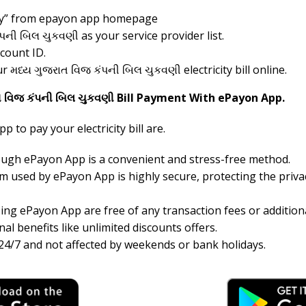
icity” from epayon app homepage
ની બિલ ચુકવણી as your service provider list.
count ID.
ur મધ્ય ગુજરાત વિજ કંપની બિલ ચુકવણી electricity bill online.
ત વિજ કંપની બિલ ચુકવણી Bill Payment With ePayon App.
 to pay your electricity bill are.
hrough ePayon App is a convenient and stress-free method.
 used by ePayon App is highly secure, protecting the priva
ng ePayon App are free of any transaction fees or additiona
al benefits like unlimited discounts offers.
24/7 and not affected by weekends or bank holidays.