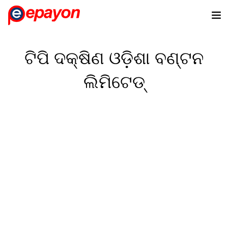
ଟିପି ଦକ୍ଷିଣ ଓଡ଼ିଶା ବଣ୍ଟନ
ଲିମିଟେଡ୍