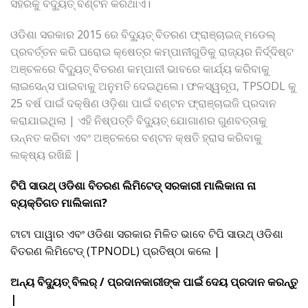
ସହରକୁ ବିଦ୍ୟୁତ୍ ବଣ୍ଟନ କରିଥାଏ।
ଓଡିଶା ସରକାର 2015 ରେ ବିଦ୍ୟୁତ୍ ବିତରଣ ଫ୍ରାଞ୍ଚାଇଜ୍ ମଡେଲ୍
ପ୍ରବର୍ତ୍ତନ କରି ଘରୋଇ କ୍ଷେତ୍ର କମ୍ପାନୀଗୁଡିକୁ ରାଜ୍ୟର ନିର୍ଦ୍ଦିଷ୍ଟ
ଅଞ୍ଚଳରେ ବିଦ୍ୟୁତ୍ ବିତରଣ କମ୍ପାନୀ ଭାବରେ କାର୍ଯ୍ୟ କରିବାକୁ
ଲାଇସେନ୍ସ ପାଇବାକୁ ଅନୁମତି ଦେଇଥିଲେ। ଫଳସ୍ୱରୂପ, TPSODL କୁ
25 ବର୍ଷ ପାଇଁ ଦକ୍ଷିଣ ଓଡ଼ିଶା ପାଇଁ ବଣ୍ଟନ ଫ୍ରାଞ୍ଚାଇଜି ପ୍ରଦାନ
କରାଯାଇଥିଲା | ଏହି ନିଷ୍ପତ୍ତି ବିଦ୍ୟୁତ୍ ଯୋଗାଣର ଗୁଣବତ୍ତାକୁ
ଉନ୍ନତ କରିବା ଏବଂ ଅଞ୍ଚଳରେ ବଣ୍ଟନ କ୍ଷତି ହ୍ରାସ କରିବାକୁ
ଲକ୍ଷ୍ୟ ରଖିଛି |
ଟିପି ସାଉଥ୍ ଓଡିଶା ବିତରଣ ଲିମିଟେଡ୍ ସରକାରୀ ମାଲିକାନା ନା
ବ୍ୟକ୍ତିଗତ ମାଲିକାନା?
ଟାଟା ପାୱାର ଏବଂ ଓଡିଶା ସରକାର ମିଳିତ ଭାବେ ଟିପି ସାଉଥ୍ ଓଡିଶା
ବିତରଣ ଲିମିଟେଡ୍ (TPNODL) ପ୍ରତିଷ୍ଠା କଲେ |
ଅନ୍ୟ ବିଦ୍ୟୁତ୍ ବିଲର୍ / ପ୍ରଦାନକାରୀଙ୍କ ପାଇଁ ଦେୟ ପ୍ରଦାନ କରନ୍ତୁ
|