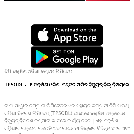
ଟିପି ଦକ୍ଷିଣ ଓଡ଼ିଶା ବଣ୍ଟନ ଲିମିଟେଡ୍
TPSODL -TP ଦକ୍ଷିଣ ଓଡ଼ିଶା ବଣ୍ଟନ ସୀମିତ ବିଦ୍ୟୁତ୍ ବିଲ୍ ବିଷୟରେ
|
ଟାଟା ପାୱାର କମ୍ପାନୀ ଲିମିଟେଡର ଏକ ସହାୟକ କମ୍ପାନୀ ଟିପି ସାଉଥ୍
ଓଡିଶା ବିତରଣ ଲିମିଟେଡ୍ (TPSODL) ଭାରତର ଦକ୍ଷିଣ ଅଞ୍ଚଳରେ
ବିଦ୍ୟୁତ୍ ବିତରଣ କମ୍ପାନୀ ଭାବରେ କାର୍ଯ୍ୟ କରେ | ଏହା ଦକ୍ଷିଣ
ଓଡ଼ିଶାର ଗଞ୍ଜାମ, ଗଜପତି ଏବଂ ରାୟାଗଡା ଜିଲ୍ଲାର ବିଭିନ୍ନ ସହର ଏବଂ