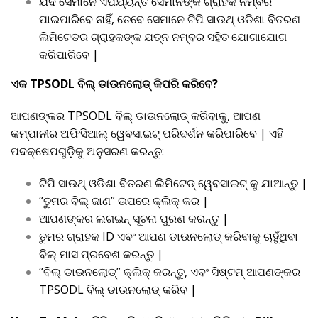
ଯଦି ସେମାନେ ଏପର୍ଯ୍ୟନ୍ତ ସେମାନଙ୍କ ଗ୍ରାହକ ନମ୍ବର
ପାଇପାରିବେ ନାହିଁ, ତେବେ ସେମାନେ ଟିପି ସାଉଥ୍ ଓଡିଶା ବିତରଣ
ଲିମିଟେଡର ଗ୍ରାହକଙ୍କ ଯତ୍ନ ନମ୍ବର ସହିତ ଯୋଗାଯୋଗ
କରିପାରିବେ |
ଏକ TPSODL ବିଲ୍ ଡାଉନଲୋଡ୍ କିପରି କରିବେ?
ଆପଣଙ୍କର TPSODL ବିଲ୍ ଡାଉନଲୋଡ୍ କରିବାକୁ, ଆପଣ
କମ୍ପାନୀର ଅଫିସିଆଲ୍ ୱେବସାଇଟ୍ ପରିଦର୍ଶନ କରିପାରିବେ | ଏହି
ପଦକ୍ଷେପଗୁଡ଼ିକୁ ଅନୁସରଣ କରନ୍ତୁ:
ଟିପି ସାଉଥ୍ ଓଡିଶା ବିତରଣ ଲିମିଟେଡ୍ ୱେବସାଇଟ୍ କୁ ଯାଆନ୍ତୁ |
“ତୁମର ବିଲ୍ ଜାଣ” ଉପରେ କ୍ଲିକ୍ କର |
ଆପଣଙ୍କର ଲଗଇନ୍ ସୂଚନା ପୁରଣ କରନ୍ତୁ |
ତୁମର ଗ୍ରାହକ ID ଏବଂ ଆପଣ ଡାଉନଲୋଡ୍ କରିବାକୁ ଚାହୁଁଥିବା
ବିଲ୍ ମାସ ପ୍ରବେଶ କରନ୍ତୁ |
“ବିଲ୍ ଡାଉନଲୋଡ୍” କ୍ଲିକ୍ କରନ୍ତୁ, ଏବଂ ସିଷ୍ଟମ୍ ଆପଣଙ୍କର
TPSODL ବିଲ୍ ଡାଉନଲୋଡ୍ କରିବ |