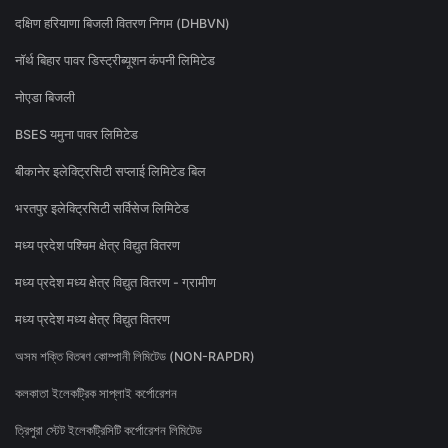
दक्षिण हरियाणा बिजली वितरण निगम (DHBVN)
नॉर्थ बिहार पावर डिस्ट्रीब्यूशन कंपनी लिमिटेड
नोएडा बिजली
BSES यमुना पावर लिमिटेड
बीकानेर इलेक्ट्रिसिटी सप्लाई लिमिटेड बिल
भरतपुर इलेक्ट्रिसिटी सर्विसेज लिमिटेड
मध्य प्रदेश पश्चिम क्षेत्र विद्युत वितरण
मध्य प्रदेश मध्य क्षेत्र विद्युत वितरण - ग्रामीण
मध्य प्रदेश मध्य क्षेत्र विद्युत वितरण
অসম শক্তি বিতৰণ কোম্পানী লিমিটেড (NON-RAPDR)
কলকাতা ইলেকট্রিক সাপ্লাই কর্পোরেশন
ত্রিপুরা স্টেট ইলেকট্রিসিটি কর্পোরেশন লিমিটেড