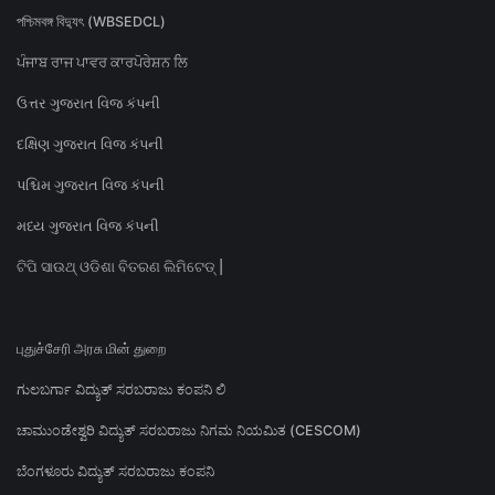
পশ্চিমবঙ্গ বিদ্যুৎ (WBSEDCL)
ਪੰਜਾਬ ਰਾਜ ਪਾਵਰ ਕਾਰਪੋਰੇਸ਼ਨ ਲਿ
ઉત્તર ગુજરાત વિજ કંપની
દક્ષિણ ગુજરાત વિજ કંપની
પશ્ચિમ ગુજરાત વિજ કંપની
મધ્ય ગુજરાત વિજ કંપની
ଟିପି ସାଉଥ୍ ଓଡିଶା ବିତରଣ ଲିମିଟେଡ୍ |
புதுச்சேரி அரசு மின் துறை
ಗುಲಬರ್ಗಾ ವಿದ್ಯುತ್ ಸರಬರಾಜು ಕಂಪನಿ ಲಿ
ಚಾಮುಂಡೇಶ್ವರಿ ವಿದ್ಯುತ್ ಸರಬರಾಜು ನಿಗಮ ನಿಯಮಿತ (CESCOM)
ಬೆಂಗಳೂರು ವಿದ್ಯುತ್ ಸರಬರಾಜು ಕಂಪನಿ