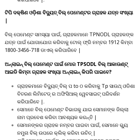
ଟିପି ଦକ୍ଷିଣ ଓଡ଼ିଶା ବିଦ୍ୟୁତ୍ ବିଲ୍ ପେମେଣ୍ଟର ଗ୍ରାହକ ଯତ୍ନ ସଂଖ୍ୟା
|
ବିଲ୍ ପେମେଣ୍ଟ ସମସ୍ୟା ପାଇଁ, ଗ୍ରାହକମାନେ TPNODL ଗ୍ରାହକଙ୍କ
ଯତ୍ନ ପାଇଁ ଯୋଗାଯୋଗ କରିବାକୁ ଟୋଲ୍ ଫ୍ରି ନମ୍ବର 1912 କିମ୍ବା
1800-3456-718 ଡାଏଲ୍ କରିପାରିବେ |
ଅନ୍ଲାଇନ୍ ବିଲ୍ ପେମେଣ୍ଟ ପାଇଁ ମୋର TPSODL ବିଲ୍ ଆକାଉଣ୍ଟ୍
ଆଇଡି କିମ୍ବା ଗ୍ରାହକ ସଂଖ୍ୟା ଅନ୍ଲାଇନ୍ କିପରି ପାଇବେ?
ଗ୍ରାହକମାନେ ବିଦ୍ୟୁତ୍ ବିଲ୍ ପ to ଠ କରିବାକୁ Tp ସାଉଥ୍ ଓଡିଶା
ବିତରଣ ଲିମିଟେଡ୍ ର ଅଫିସିଆଲ୍ ୱେବସାଇଟ୍ ପରିଦର୍ଶନ
କରିପାରିବେ |.
ସେମାନେ ବିଲ୍ ପେମେଣ୍ଟ ବିଭାଗକୁ ଯାଇ ସେମାନଙ୍କ ଜିଲ୍ଲା
ନାମ ପ୍ରବେଶ କରିବା ଆବଶ୍ୟକ କରନ୍ତି |
ସେମାନଙ୍କର ଗ୍ରାହକ ନମ୍ବର ପାଇବା ପାଇଁ, ସେମାନେ ଭ୍ୟୁ
ନମୁନା ବିଲ୍ ଉପରେ କ୍ଲିକ୍ କରିବା ଉଚିତ୍ |