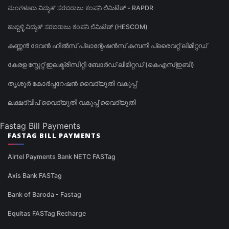
ಮಂಗಳೂರು ವಿದ್ಯುತ್ ಸರಬರಾಜು ಕಂಪನಿ ಲಿಮಿಟೆಡ್ - RAPDR
ಹುಬ್ಬಳ್ಳಿ ವಿದ್ಯುತ್ ಸರಬರಾಜು ಕಂಪನಿ ಲಿಮಿಟೆಡ್ (HESCOM)
കണ്ണൻ ദേവൻ ഹിൽസ് പ്ലാന്റേഷൻസ് കമ്പനി പ്രൈവറ്റ് ലിമിറ്റഡ്
കേരള സ്റ്റേറ്റ് ഇലക്ട്രിസിറ്റി ബോർഡ് ലിമിറ്റഡ് (കെഎസ്ഇബി)
തൃശൂർ കോർപ്പറേഷൻ വൈദ്യുതി വകുപ്പ്
ലക്ഷദ്വീപ് വൈദ്യുതി വകുപ്പ് വൈദ്യുതി
Fastag Bill Payments
FASTAG BILL PAYMENTS
Airtel Payments Bank NETC FASTag
Axis Bank FASTag
Bank of Baroda - Fastag
Equitas FASTag Recharge