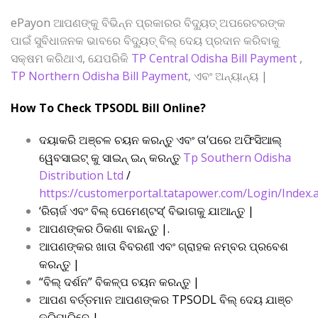
ePayon ଆପଣଙ୍କୁ ବିଭିନ୍ନ ପ୍ରକାରର ବିଦ୍ୟୁତ୍ ଅପରେଟରଙ୍କ
ପାଇଁ ସୁବିଧାଜନକ ଭାବରେ ବିଦ୍ୟୁତ୍ ବିଲ୍ ଦେୟ ପ୍ରଦାନ କରିବାକୁ
ସକ୍ଷମ କରିଥାଏ, ଯେପରିକି
TP Central Odisha Bill Payment
,
TP Northern Odisha Bill Payment
, ଏବଂ ଅନ୍ୟାନ୍ୟ |
How To Check TPSODL Bill Online?
ଦୟାକରି ଅଞ୍ଚଳ ଚୟନ କରନ୍ତୁ ଏବଂ ତା’ପରେ ଅଫିସିଆଲ୍
ୱେବସାଇଟ୍ କୁ ସାଇନ୍ ଇନ୍ କରନ୍ତୁ
Tp Southern Odisha
Distribution Ltd
/
https://customerportal.tatapower.com/Login/Index.
‘ରିଚାର୍ଜ ଏବଂ ବିଲ୍ ପେମେଣ୍ଟସ୍’ ବିଭାଗକୁ ଯାଆନ୍ତୁ |
ଆପଣଙ୍କର ଠିକଣା ବାଛନ୍ତୁ |.
ଆପଣଙ୍କର ଖାତା ବିବରଣୀ ଏବଂ ଗ୍ରାହକ ନମ୍ବର ପ୍ରବେଶ
କରନ୍ତୁ |
“ବିଲ୍ ଦର୍ଶନ” ବିକଳ୍ପ ଚୟନ କରନ୍ତୁ |
ଆପଣ ବର୍ତ୍ତମାନ ଆପଣଙ୍କର TPSODL ବିଲ୍ ଦେୟ ଯାଞ୍ଚ
କରିପାରିବେ |.