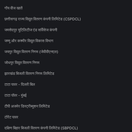
गोंय वीज खातें
छत्तीसगढ़ राज्य विद्युत वितरण कंपनी लिमिटेड (CSPDCL)
जमशेदपुर यूटिलिटीज एंड सर्विसेज कंपनी
जम्मू और कश्मीर विद्युत विकास विभाग
जयपुर विद्युत वितरण निगम (जेवीवीएनएल)
जोधपुर विद्युत वितरण निगम
झारखंड बिजली वितरण निगम लिमिटेड
टाटा पावर - दिल्ली बिल
टाटा पॉवर - मुंबई
टीपी अजमेर डिस्ट्रीब्यूशन लिमिटेड
टोरेंट पावर
दक्षिण बिहार बिजली वितरण कंपनी लिमिटेड (SBPDCL)