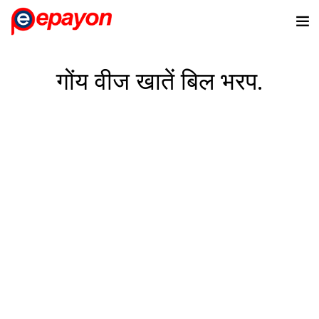
गोंय वीज खातें बिल भरप.