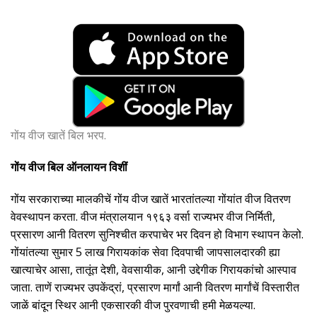
गोंय वीज खातें बिल भरप.
गोंय वीज बिल ऑनलायन विशीं
गोंय सरकाराच्या मालकीचें गोंय वीज खातें भारतांतल्या गोंयांत वीज वितरण
वेवस्थापन करता. वीज मंत्रालयान १९६३ वर्सा राज्यभर वीज निर्मिती,
प्रसारण आनी वितरण सुनिश्चीत करपाचेर भर दिवन हो विभाग स्थापन केलो.
गोंयांतल्या सुमार 5 लाख गिरायकांक सेवा दिवपाची जापसालदारकी ह्या
खात्याचेर आसा, तातूंत देशी, वेवसायीक, आनी उद्देगीक गिरायकांचो आस्पाव
जाता. ताणें राज्यभर उपकेंद्रां, प्रसारण मार्गां आनी वितरण मार्गांचें विस्तारीत
जाळें बांदून स्थिर आनी एकसारकी वीज पुरवणाची हमी मेळयल्या.