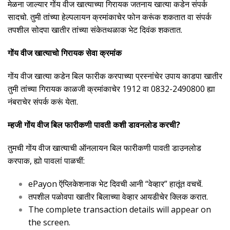
मेळना जाल्यार गोंय वीज खात्याच्या गिरायक जतनाय खात्या कडेन संपर्क
सादचो. तुमी तांच्या हेल्पलायन क्रमांकाचेर फोन करूंक शकतात वा संपर्क
तपशील सोदपा खातीर तांच्या संकेतथळाक भेट दिवंक शकतात.
गोंय वीज खात्याचो गिरायक सेवा क्रमांक
गोंय वीज खात्या कडेन बिल फारीक करपाच्या प्रस्नांचेर उपाय काडपा खातीर
तुमी तांच्या गिरायक काळजी क्रमांकाचेर 1912 वा 0832-2490800 ह्या
नंबराचेर संपर्क करूं येता.
म्हजी गोंय वीज बिल फारीकणी पावती कशी डावनलोड करची?
तुमची गोंय वीज खात्याची ऑनलायन बिल फारीकणी पावती डाउनलोड
करपाक, ह्यो पावलां पाळचीं:
ePayon ऍप्लिकेशनाक भेट दिवची आनी “वेव्हार” हातूंत वचचें.
तपशील पळोवपा खातीर बिलाच्या वेव्हार आयडीचेर क्लिक करात.
The complete transaction details will appear on
the screen.