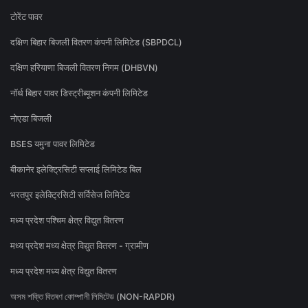
टोरेंट पावर
दक्षिण बिहार बिजली वितरण कंपनी लिमिटेड (SBPDCL)
दक्षिण हरियाणा बिजली वितरण निगम (DHBVN)
नॉर्थ बिहार पावर डिस्ट्रीब्यूशन कंपनी लिमिटेड
नोएडा बिजली
BSES यमुना पावर लिमिटेड
बीकानेर इलेक्ट्रिसिटी सप्लाई लिमिटेड बिल
भरतपुर इलेक्ट्रिसिटी सर्विसेज लिमिटेड
मध्य प्रदेश पश्चिम क्षेत्र विद्युत वितरण
मध्य प्रदेश मध्य क्षेत्र विद्युत वितरण - ग्रामीण
मध्य प्रदेश मध्य क्षेत्र विद्युत वितरण
অসম শক্তি বিতৰণ কোম্পানী লিমিটেড (NON-RAPDR)