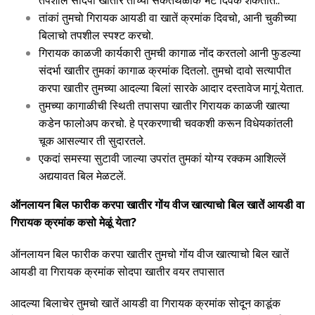
तपशील सोदपा खातीर तांच्या संकेतथळाक भेट दिवंक शकतात..
तांकां तुमचो गिरायक आयडी वा खातें क्रमांक दिवचो, आनी चुकीच्या
बिलाचो तपशील स्पश्ट करचो.
गिरायक काळजी कार्यकारी तुमची कागाळ नोंद करतलो आनी फुडल्या
संदर्भा खातीर तुमकां कागाळ क्रमांक दितलो. तुमचो दावो सत्यापीत
करपा खातीर तुमच्या आदल्या बिलां सारके आदार दस्तावेज मागूं येतात.
तुमच्या कागाळीची स्थिती तपासपा खातीर गिरायक काळजी खात्या
कडेन फालोअप करचो. हे प्रकरणाची चवकशी करून विधेयकांतली
चूक आसल्यार ती सुदारतले.
एकदां समस्या सुटावी जाल्या उपरांत तुमकां योग्य रक्कम आशिल्लें
अद्ययावत बिल मेळटलें.
ऑनलायन बिल फारीक करपा खातीर गोंय वीज खात्याचो बिल खातें आयडी वा
गिरायक क्रमांक कसो मेळूं येता?
ऑनलायन बिल फारीक करपा खातीर तुमचो गोंय वीज खात्याचो बिल खातें
आयडी वा गिरायक क्रमांक सोदपा खातीर वयर तपासात
आदल्या बिलाचेर तुमचो खातें आयडी वा गिरायक क्रमांक सोदून काडूंक