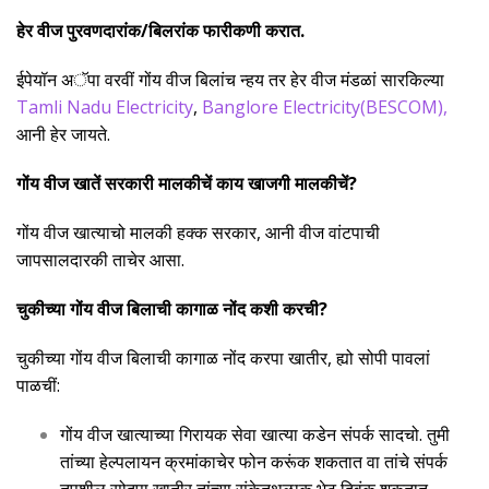
हेर वीज पुरवणदारांक/बिलरांक फारीकणी करात.
ईपेयॉन अॅपा वरवीं गोंय वीज बिलांच न्हय तर हेर वीज मंडळां सारकिल्या
Tamli Nadu Electricity
,
Banglore Electricity(BESCOM)
,
आनी हेर जायते.
गोंय वीज खातें सरकारी मालकीचें काय खाजगी मालकीचें?
गोंय वीज खात्याचो मालकी हक्क सरकार, आनी वीज वांटपाची
जापसालदारकी ताचेर आसा.
चुकीच्या गोंय वीज बिलाची कागाळ नोंद कशी करची?
चुकीच्या गोंय वीज बिलाची कागाळ नोंद करपा खातीर, ह्यो सोपी पावलां
पाळचीं:
गोंय वीज खात्याच्या गिरायक सेवा खात्या कडेन संपर्क सादचो. तुमी
तांच्या हेल्पलायन क्रमांकाचेर फोन करूंक शकतात वा तांचे संपर्क