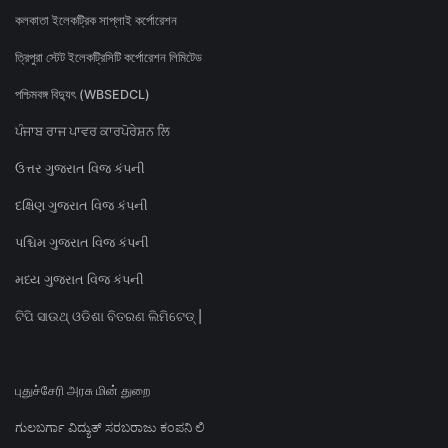
কলকাতা ইলেকট্রিক সাপ্লাই কর্পোরেশন
ত্রিপুরা স্টেট ইলেকট্রিসিটি কর্পোরেশন লিমিটেড
পশ্চিমবঙ্গ বিদ্যুৎ (WBSEDCL)
ਪੰਜਾਬ ਰਾਜ ਪਾਵਰ ਕਾਰਪੋਰੇਸ਼ਨ ਲਿ
ઉત્તર ગુજરાત વિજ કંપની
દક્ષિણ ગુજરાત વિજ કંપની
પશ્ચિમ ગુજરાત વિજ કંપની
મધ્ય ગુજરાત વિજ કંપની
ଟିପି ସାଉଥ୍ ଓଡିଶା ବିତରଣ ଲିମିଟେଡ୍ |
புதுச்சேரி அரசு மின் துறை
ಗುಲಬರ್ಗಾ ವಿದ್ಯುತ್ ಸರಬರಾಜು ಕಂಪನಿ ಲಿ