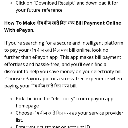
Click on “Download Receipt” and download it for
your future reference.
How To Make गोंय वीज खातें बिल भरप Bill Payment Online
With ePayon.
If you’re searching for a secure and intelligent platform
to pay your गोंय वीज खातें बिल भरप bill online, look no
further than ePayon app. This app makes bill payment
effortless and hassle-free, and you’ll even find a
discount to help you save money on your electricity bill.
Choose ePayon app for a stress-free experience when
paying your गोंय वीज खातें बिल भरप bill.
Pick the icon for “electricity” from epayon app
homepage
Choose गोंय वीज खातें बिल भरप as your service provider
list.
Enter your customer or account ID.