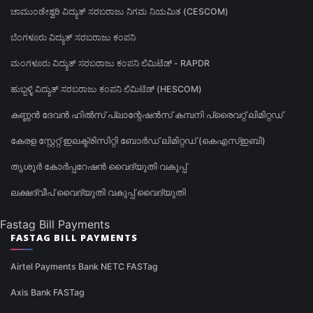
ಚಾಮುಂಡೇಶ್ವರಿ ವಿದ್ಯುತ್ ಸರಬರಾಜು ನಿಗಮ ನಿಯಮಿತ (CESCOM)
ಬೆಂಗಳೂರು ವಿದ್ಯುತ್ ಸರಬರಾಜು ಕಂಪನಿ
ಮಂಗಳೂರು ವಿದ್ಯುತ್ ಸರಬರಾಜು ಕಂಪನಿ ಲಿಮಿಟೆಡ್ - RAPDR
ಹುಬ್ಬಳ್ಳಿ ವಿದ್ಯುತ್ ಸರಬರಾಜು ಕಂಪನಿ ಲಿಮಿಟೆಡ್ (HESCOM)
കണ്ണൻ ദേവൻ ഹിൽസ് പ്ലാന്റേഷൻസ് കമ്പനി പ്രൈവറ്റ് ലിമിറ്റഡ്
കേരള സ്റ്റേറ്റ് ഇലക്ട്രിസിറ്റി ബോർഡ് ലിമിറ്റഡ് (കെഎസ്ഇബി)
തൃശൂർ കോർപ്പറേഷൻ വൈദ്യുതി വകുപ്പ്
ലക്ഷദ്വീപ് വൈദ്യുതി വകുപ്പ് വൈദ്യുതി
Fastag Bill Payments
FASTAG BILL PAYMENTS
Airtel Payments Bank NETC FASTag
Axis Bank FASTag