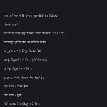
कोटा इलेक्ट्रिसिटी डिस्ट्रीब्यूशन लिमिटेड (KEDL)
गोंय वीज खातें
छत्तीसगढ़ राज्य विद्युत वितरण कंपनी लिमिटेड (CSPDCL)
जमशेदपुर यूटिलिटीज एंड सर्विसेज कंपनी
जम्मू और कश्मीर विद्युत विकास विभाग
जयपुर विद्युत वितरण निगम (जेवीवीएनएल)
जोधपुर विद्युत वितरण निगम
झारखंड बिजली वितरण निगम लिमिटेड
टाटा पावर - दिल्ली बिल
टाटा पॉवर - मुंबई
टीपी अजमेर डिस्ट्रीब्यूशन लिमिटेड