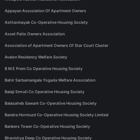
Appayan Assosiation Of Apartment Owners
Ashtavinayak Co-Operative Housing Society
Asset Patio Owners Association
Association of Apartment Owners Of Star Court Cluster
Avalon Residency Welfare Society
B M E Prem Co Operative Housing Society
Bahir Sarbamangala Yogada Welfare Association
Balaji Smruti Co Operative Housing Society
Balasaheb Sawant Co-Operative Housing Society
Bandra Hormuzd Co-Operative Housing Society Limited
Bankers Tower Co-Operative Housing Society
Bhavishya Deep Co Operative Housing Society