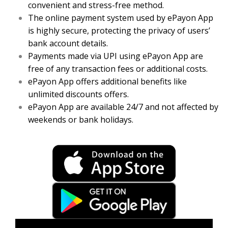
convenient and stress-free method.
The online payment system used by ePayon App
is highly secure, protecting the privacy of users’
bank account details.
Payments made via UPI using ePayon App are
free of any transaction fees or additional costs.
ePayon App offers additional benefits like
unlimited discounts offers.
ePayon App are available 24/7 and not affected by
weekends or bank holidays.