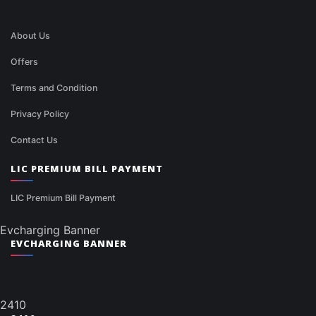
About Us
Offers
Terms and Condition
Privacy Policy
Contact Us
LIC PREMIUM BILL PAYMENT
LIC Premium Bill Payment
Evcharging Banner
EVCHARGING BANNER
2410