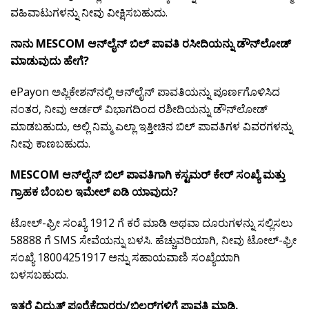
ವಹಿವಾಟುಗಳನ್ನು ನೀವು ವೀಕ್ಷಿಸಬಹುದು.
ನಾನು MESCOM ಆನ್‌ಲೈನ್ ಬಿಲ್ ಪಾವತಿ ರಸೀದಿಯನ್ನು ಡೌನ್‌ಲೋಡ್
ಮಾಡುವುದು ಹೇಗೆ?
ePayon ಅಪ್ಲಿಕೇಶನ್‌ನಲ್ಲಿ ಆನ್‌ಲೈನ್ ಪಾವತಿಯನ್ನು ಪೂರ್ಣಗೊಳಿಸಿದ
ನಂತರ, ನೀವು ಆರ್ಡರ್ ವಿಭಾಗದಿಂದ ರಶೀದಿಯನ್ನು ಡೌನ್‌ಲೋಡ್
ಮಾಡಬಹುದು, ಅಲ್ಲಿ ನಿಮ್ಮ ಎಲ್ಲಾ ಇತ್ತೀಚಿನ ಬಿಲ್ ಪಾವತಿಗಳ ವಿವರಗಳನ್ನು
ನೀವು ಕಾಣಬಹುದು.
MESCOM ಆನ್‌ಲೈನ್ ಬಿಲ್ ಪಾವತಿಗಾಗಿ ಕಸ್ಟಮರ್ ಕೇರ್ ಸಂಖ್ಯೆ ಮತ್ತು
ಗ್ರಾಹಕ ಬೆಂಬಲ ಇಮೇಲ್ ಐಡಿ ಯಾವುದು?
ಟೋಲ್-ಫ್ರೀ ಸಂಖ್ಯೆ 1912 ಗೆ ಕರೆ ಮಾಡಿ ಅಥವಾ ದೂರುಗಳನ್ನು ಸಲ್ಲಿಸಲು
58888 ಗೆ SMS ಸೇವೆಯನ್ನು ಬಳಸಿ. ಹೆಚ್ಚುವರಿಯಾಗಿ, ನೀವು ಟೋಲ್-ಫ್ರೀ
ಸಂಖ್ಯೆ 18004251917 ಅನ್ನು ಸಹಾಯವಾಣಿ ಸಂಖ್ಯೆಯಾಗಿ
ಬಳಸಬಹುದು.
ಇತರೆ ವಿದ್ಯುತ್ ಪೂರೈಕೆದಾರರು/ಬಿಲ್ಲರ್‌ಗಳಿಗೆ ಪಾವತಿ ಮಾಡಿ.