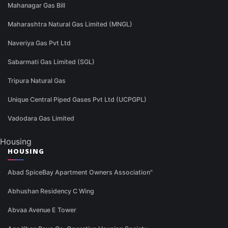
Mahanagar Gas Bill
Maharashtra Natural Gas Limited (MNGL)
Naveriya Gas Pvt Ltd
Sabarmati Gas Limited (SGL)
Tripura Natural Gas
Unique Central Piped Gases Pvt Ltd (UCPGPL)
Vadodara Gas Limited
Housing
HOUSING
Abad SpiceBay Apartment Owners Association"
Abhushan Residency C Wing
Abvaa Avenue E Tower