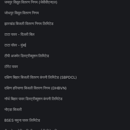
जयपुर विद्युत वितरण निगम (जेवीवीएनएल)
जोधपुर विद्युत वितरण निगम
झारखंड बिजली वितरण निगम लिमिटेड
टाटा पावर - दिल्ली बिल
टाटा पॉवर - मुंबई
टीपी अजमेर डिस्ट्रीब्यूशन लिमिटेड
टोरेंट पावर
दक्षिण बिहार बिजली वितरण कंपनी लिमिटेड (SBPDCL)
दक्षिण हरियाणा बिजली वितरण निगम (DHBVN)
नॉर्थ बिहार पावर डिस्ट्रीब्यूशन कंपनी लिमिटेड
नोएडा बिजली
BSES यमुना पावर लिमिटेड