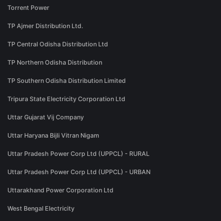
Torrent Power
TP Ajmer Distribution Ltd.
TP Central Odisha Distribution Ltd
TP Northern Odisha Distribution
TP Southern Odisha Distribution Limited
Tripura State Electricity Corporation Ltd
Uttar Gujarat Vij Company
Uttar Haryana Bijli Vitran Nigam
Uttar Pradesh Power Corp Ltd (UPPCL) - RURAL
Uttar Pradesh Power Corp Ltd (UPPCL) - URBAN
Uttarakhand Power Corporation Ltd
West Bengal Electricity