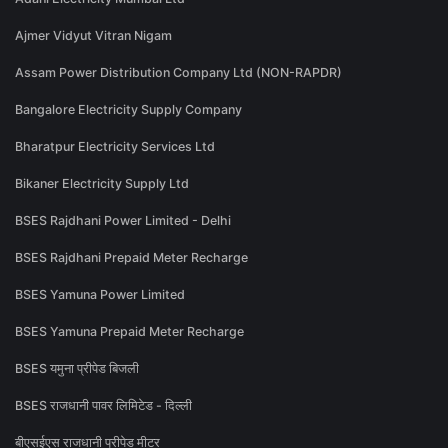
Ajmer Vidyut Vitran Nigam
Assam Power Distribution Company Ltd (NON-RAPDR)
Bangalore Electricity Supply Company
Bharatpur Electricity Services Ltd
Bikaner Electricity Supply Ltd
BSES Rajdhani Power Limited - Delhi
BSES Rajdhani Prepaid Meter Recharge
BSES Yamuna Power Limited
BSES Yamuna Prepaid Meter Recharge
BSES यमुना प्रीपेड बिजली
BSES राजधानी पावर लिमिटेड - दिल्ली
बीएसईएस राजधानी प्रीपेड मीटर