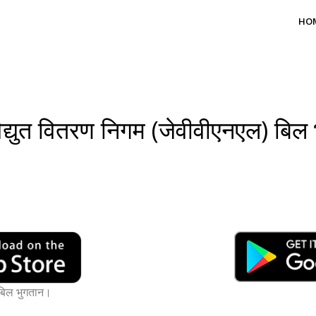
HO
िद्युत वितरण निगम (जेवीवीएनएल) बिल
 बिल भुगतान।