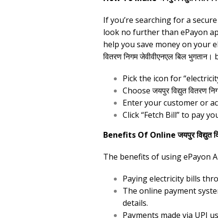
If you’re searching for a secure a
look no further than ePayon app
help you save money on your ele
वितरण निगम जेवीवीएनएल बिल भुगतान। bi
Pick the icon for “electr
Choose जयपुर विद्युत वितरण नि
Enter your customer or ac
Click “Fetch Bill” to pay your
Benefits Of Online जयपुर विद्युत
The benefits of using ePayon App
Paying electricity bills t
The online payment system
details.
Payments made via UPI usi