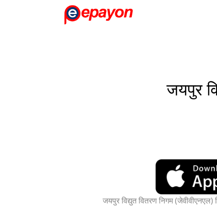
जयपुर व
जयपुर विद्युत वितरण निगम (जेवीवीएनएल)