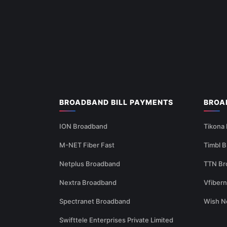
BROADBAND BILL PAYMENTS
BROA
ION Broadband
Tikona
M-NET Fiber Fast
Timbl 
Netplus Broadband
TTN Br
Nextra Broadband
Vfiber
Spectranet Broadband
Wish N
Swifttele Enterprises Private Limited