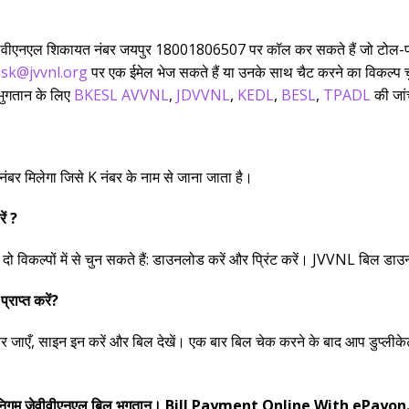
ेवीवीएनएल शिकायत नंबर जयपुर 18001806507 पर कॉल कर सकते हैं जो टोल-फ
sk@jvvnl.org
पर एक ईमेल भेज सकते हैं या उनके साथ चैट करने का विकल्प च
भुगतान के लिए
BKESL
AVVNL
,
JDVVNL
,
KEDL
,
BESL
,
TPADL
की जां
र मिलेगा जिसे K नंबर के नाम से जाना जाता है।
ं ?
विकल्पों में से चुन सकते हैं: डाउनलोड करें और प्रिंट करें। JVVNL बिल डा
राप्त करें?
एँ, साइन इन करें और बिल देखें। एक बार बिल चेक करने के बाद आप डुप्लीकेट
 निगम जेवीवीएनएल बिल भुगतान। Bill Payment Online With ePayon