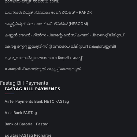
ಬೆಂಗಳೂರು ವಿದ್ಯುತ್ ಸರಬರಾಜು ಕಂಪನಿ
ಮಂಗಳೂರು ವಿದ್ಯುತ್ ಸರಬರಾಜು ಕಂಪನಿ ಲಿಮಿಟೆಡ್ - RAPDR
ಹುಬ್ಬಳ್ಳಿ ವಿದ್ಯುತ್ ಸರಬರಾಜು ಕಂಪನಿ ಲಿಮಿಟೆಡ್ (HESCOM)
കണ്ണൻ ദേവൻ ഹിൽസ് പ്ലാന്റേഷൻസ് കമ്പനി പ്രൈവറ്റ് ലിമിറ്റഡ്
കേരള സ്റ്റേറ്റ് ഇലക്ട്രിസിറ്റി ബോർഡ് ലിമിറ്റഡ് (കെഎസ്ഇബി)
തൃശൂർ കോർപ്പറേഷൻ വൈദ്യുതി വകുപ്പ്
ലക്ഷദ്വീപ് വൈദ്യുതി വകുപ്പ് വൈദ്യുതി
Fastag Bill Payments
FASTAG BILL PAYMENTS
Airtel Payments Bank NETC FASTag
Axis Bank FASTag
Bank of Baroda - Fastag
Equitas FASTag Recharge