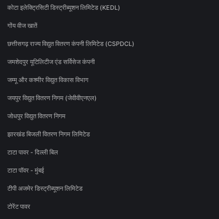
कोटा इलेक्ट्रिसिटी डिस्ट्रीब्यूशन लिमिटेड (KEDL)
गोंय वीज खातें
छत्तीसगढ़ राज्य विद्युत वितरण कंपनी लिमिटेड (CSPDCL)
जमशेदपुर यूटिलिटीज एंड सर्विसेज कंपनी
जम्मू और कश्मीर विद्युत विकास विभाग
जयपुर विद्युत वितरण निगम (जेवीवीएनएल)
जोधपुर विद्युत वितरण निगम
झारखंड बिजली वितरण निगम लिमिटेड
टाटा पावर - दिल्ली बिल
टाटा पॉवर - मुंबई
टीपी अजमेर डिस्ट्रीब्यूशन लिमिटेड
टोरेंट पावर