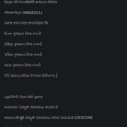
ত্রিপুরা স্টেট ইলেকট্রিসিটি কর্পোরেশন লিমিটেড
পশ্চিমবঙ্গ বিদ্যুৎ (WBSEDCL)
ਪੰਜਾਬ ਰਾਜ ਪਾਵਰ ਕਾਰਪੋਰੇਸ਼ਨ ਲਿ
ઉત્તર ગુજરાત વિજ કંપની
દક્ષિણ ગુજરાત વિજ કંપની
પશ્ચિમ ગુજરાત વિજ કંપની
મધ્ય ગુજરાત વિજ કંપની
ଟିପି ସାଉଥ୍ ଓଡିଶା ବିତରଣ ଲିମିଟେଡ୍ |
புதுச்சேரி அரசு மின் துறை
ಗುಲಬರ್ಗಾ ವಿದ್ಯುತ್ ಸರಬರಾಜು ಕಂಪನಿ ಲಿ
ಚಾಮುಂಡೇಶ್ವರಿ ವಿದ್ಯುತ್ ಸರಬರಾಜು ನಿಗಮ ನಿಯಮಿತ (CESCOM)