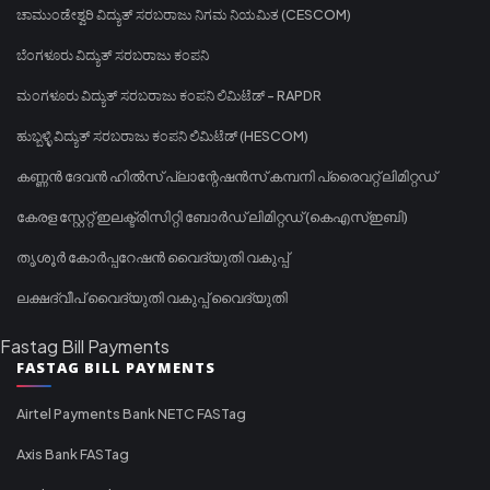
ಚಾಮುಂಡೇಶ್ವರಿ ವಿದ್ಯುತ್ ಸರಬರಾಜು ನಿಗಮ ನಿಯಮಿತ (CESCOM)
ಬೆಂಗಳೂರು ವಿದ್ಯುತ್ ಸರಬರಾಜು ಕಂಪನಿ
ಮಂಗಳೂರು ವಿದ್ಯುತ್ ಸರಬರಾಜು ಕಂಪನಿ ಲಿಮಿಟೆಡ್ - RAPDR
ಹುಬ್ಬಳ್ಳಿ ವಿದ್ಯುತ್ ಸರಬರಾಜು ಕಂಪನಿ ಲಿಮಿಟೆಡ್ (HESCOM)
കണ്ണൻ ദേവൻ ഹിൽസ് പ്ലാന്റേഷൻസ് കമ്പനി പ്രൈവറ്റ് ലിമിറ്റഡ്
കേരള സ്റ്റേറ്റ് ഇലക്ട്രിസിറ്റി ബോർഡ് ലിമിറ്റഡ് (കെഎസ്ഇബി)
തൃശൂർ കോർപ്പറേഷൻ വൈദ്യുതി വകുപ്പ്
ലക്ഷദ്വീപ് വൈദ്യുതി വകുപ്പ് വൈദ്യുതി
Fastag Bill Payments
FASTAG BILL PAYMENTS
Airtel Payments Bank NETC FASTag
Axis Bank FASTag